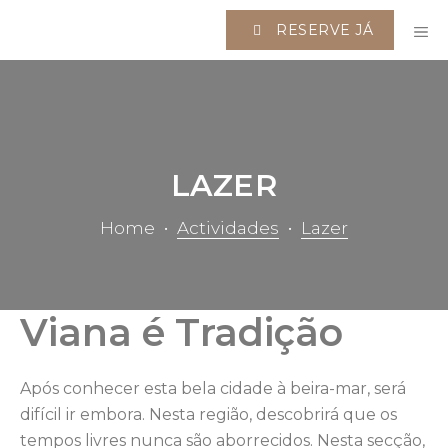
Saltar
RESERVE JÁ
para
M
o
conteúdo
LAZER
Home
•
Actividades
•
Lazer
Viana é Tradição
Após conhecer esta bela cidade à beira-mar, será
difícil ir embora. Nesta região, descobrirá que os
tempos livres nunca são aborrecidos. Nesta secção,