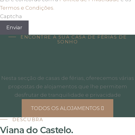
Termos e Condições
.
Captcha
Enviar
ENCONTRE A SUA CASA DE FÉRIAS DE
SONHO
Desfrute de tranquilidade e
privacidade
Nesta secção de casas de férias, oferecemos várias
propostas de alojamentos que lhe permitem
desfrutar de tranquilidade e privacidade
TODOS OS ALOJAMENTOS
DESCUBRA
Viana do Castelo.