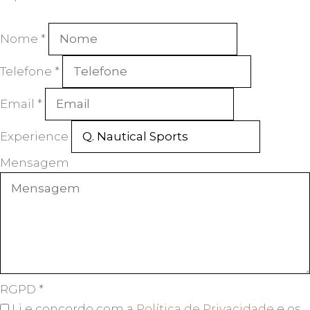
Nome
*
Telefone
*
Email
*
Experience
Mensagem
RGPD
*
Li e concordo com a
Política de Privacidade
e os