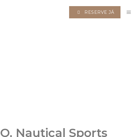
Saltar
M
para
RESERVE JÁ
o
conteúdo
Q. Nautical Sports