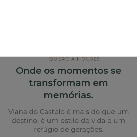
QUERCIA HOUSES
Onde os momentos se
transformam em
memórias.
Viana do Castelo é mais do que um
destino, é um estilo de vida e um
refúgio de gerações.