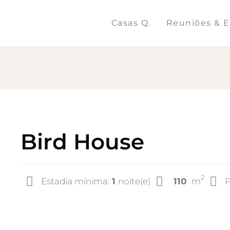
Saltar
para
Casas Q.
Reuniões & E
o
conteúdo
Bird House
2
Estadia mínima:
1
noite(e)
110
m
P