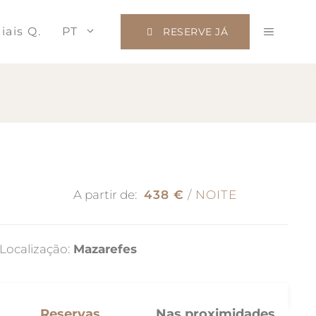
iais Q.
PT
RESERVE JÁ
A partir de:
438 €
/ NOITE
Localização:
Mazarefes
Reservas
Nas proximidades