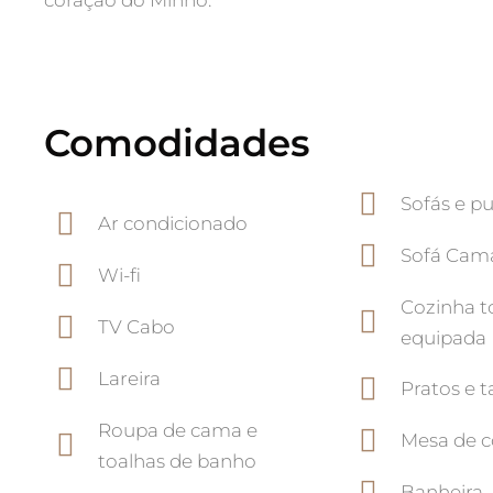
Comodidades
Sofás e p
Ar condicionado
Sofá Cam
Wi-fi
Cozinha t
TV Cabo
equipada
Lareira
Pratos e t
Roupa de cama e
Mesa de c
toalhas de banho
Banheira